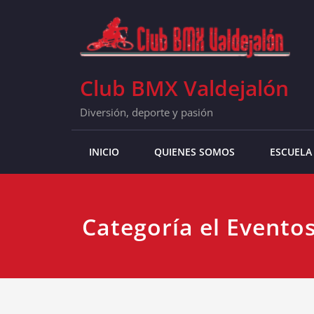
Skip
to
content
Club BMX Valdejalón
Diversión, deporte y pasión
INICIO
QUIENES SOMOS
ESCUELA
Categoría el Evento