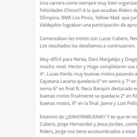
Una carrera como siempre muy bien organiza
Felicidades Chicos!!! A la que acudian Riders
Olimpico, BMX Los Pinos, Yellow Mad, que jun
Valdejalón lograban una participación de ap
Comenzaban las motos con Lucas Cubero, Neco
Los resultados los detallamos a continuación.
Muy difícil para Nerea, Dani Margalejo y Die
mucho nivel. Hector y Hugo completaron sus
4º. Lucas Pardo muy buenas motos pasando a s
Cayetana Lacarta quedaría 6ª en semis y 7ª en
semis 6º en final B. Neco Barquín destacado e
buenas motos finalmente se quedaría 2º en fi
buenas motos, 8º en la final. Jaime y Luis Pelli
Estamos de ¡¡¡ENHORABUENA!!! Y es que en es
Cubero, Jorge Hernández y Jesus Jordan, comi
Riders, Jorge nos tiene acostumbrados a estar