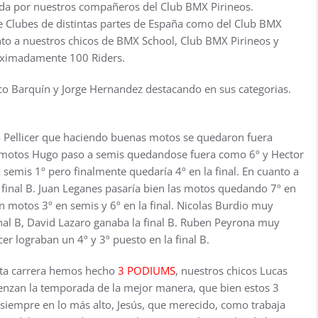
da por nuestros compañeros del Club BMX Pirineos.
 de Clubes de distintas partes de España como del Club BMX
to a nuestros chicos de BMX School, Club BMX Pirineos y
roximadamente 100 Riders.
 Barquín y Jorge Hernandez destacando en sus categorias.
go Pellicer que haciendo buenas motos se quedaron fuera
 motos Hugo paso a semis quedandose fuera como 6º y Hector
emis 1º pero finalmente quedaría 4º en la final. En cuanto a
 final B. Juan Leganes pasaría bien las motos quedando 7º en
n motos 3º en semis y 6º en la final. Nicolas Burdio muy
nal B, David Lazaro ganaba la final B. Ruben Peyrona muy
cer lograban un 4º y 3º puesto en la final B.
ta carrera hemos hecho
3 PODIUMS
, nuestros chicos Lucas
enzan la temporada de la mejor manera, que bien estos 3
 siempre en lo más alto, Jesús, que merecido, como trabaja