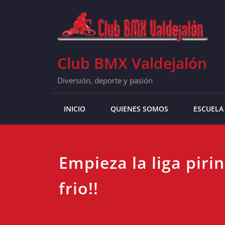
Skip
to
content
Club BMX Valdejalón
Diversión, deporte y pasión
INICIO
QUIENES SOMOS
ESCUELA
Empieza la liga piri
frio!!