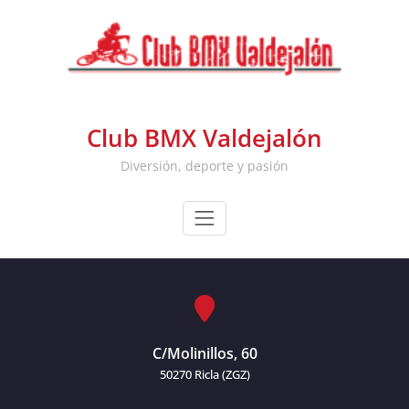
Skip
to
content
Club BMX Valdejalón
Diversión, deporte y pasión
C/Molinillos, 60
50270 Ricla (ZGZ)