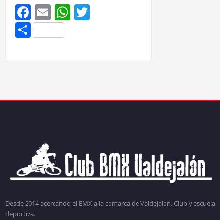
Facebook
Email
WhatsApp
Twitter
Compartir
Desde 2014 acercando el BMX a la comarca de Valdejalón. Club y escuela
deportiva.