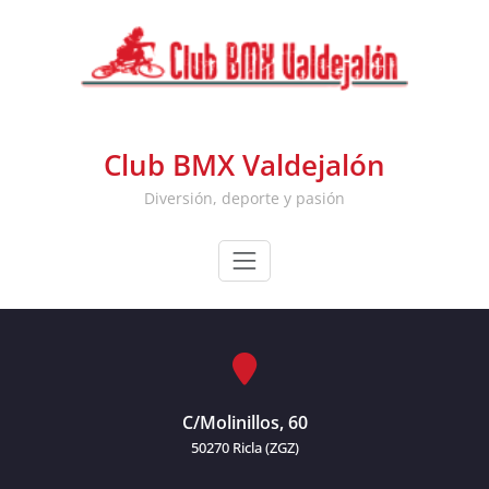
Skip
to
content
Club BMX Valdejalón
Diversión, deporte y pasión
C/Molinillos, 60
50270 Ricla (ZGZ)