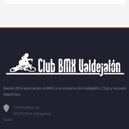
Desde 2014 acercando el BMX a la comarca de Valdejalón. Club y escuela
deportiva.
C/Molinillos, 60
50270 Ricla (Zaragoza)
Spain