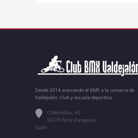
Desde 2014 acercando el BMX a la comarca de
Valdejalón. Club y escuela deportiva.
C/Molinillos, 60
50270 Ricla (Zaragoza)
Spain