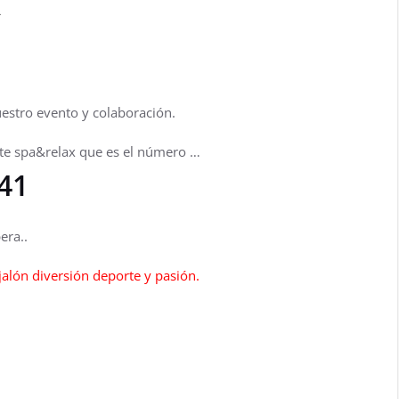
estro evento y colaboración.
te spa&relax que es el número …
1
era..
alón diversión deporte y pasión.
ir