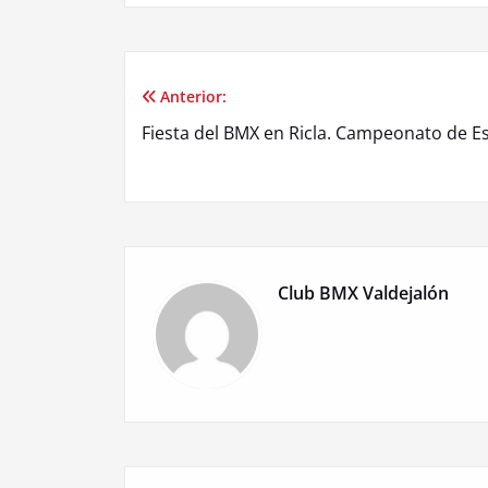
Anterior:
Navegación
Fiesta del BMX en Ricla. Campeonato de E
de
entradas
Club BMX Valdejalón