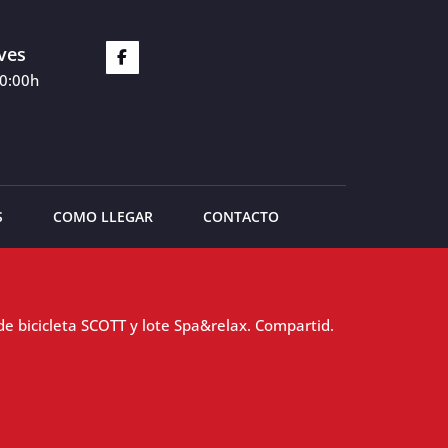
ves
20:00h
S
COMO LLEGAR
CONTACTO
de bicicleta SCOTT y lote Spa&relax. Compartid.