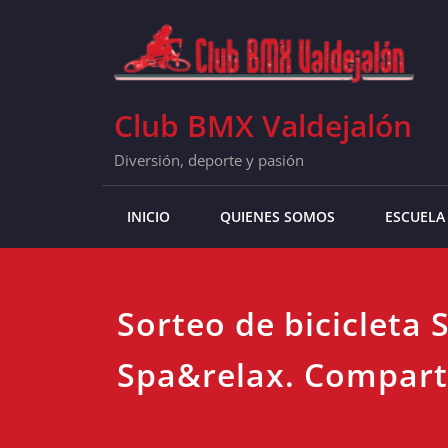
Skip
to
content
Club BMX Valdejalón
Diversión, deporte y pasión
INICIO
QUIENES SOMOS
ESCUELA
Sorteo de bicicleta 
Spa&relax. Compart